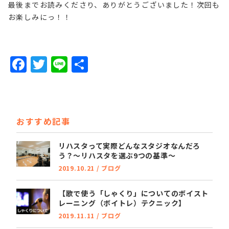
最後までお読みくださり、ありがとうございました！次回も
お楽しみにっ！！
F
T
Li
共
a
w
n
有
c
it
e
e
t
おすすめ記事
b
e
o
r
リハスタって実際どんなスタジオなんだろ
う？～リハスタを選ぶ9つの基準～
o
2019.10.21
/
ブログ
k
【歌で使う「しゃくり」についてのボイスト
レーニング（ボイトレ）テクニック】
2019.11.11
/
ブログ