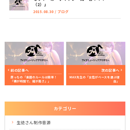
（2）」
2015.08.30
/
ブログ
前の記事へ
次の記事へ
原っちの「楽譜のルールは簡単！
MAX先生の「女性がベースを選ぶ理
『横が時間で、縦が高さ』」
由」
カテゴリー
生徒さん制作音源