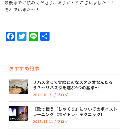
最後までお読みくださり、ありがとうございました！！
それではまた～！！
F
T
Li
共
a
w
n
有
c
it
e
e
t
おすすめ記事
b
e
o
r
リハスタって実際どんなスタジオなんだろ
う？～リハスタを選ぶ9つの基準～
o
2019.10.21
/
ブログ
k
【歌で使う「しゃくり」についてのボイスト
レーニング（ボイトレ）テクニック】
2019.11.11
/
ブログ