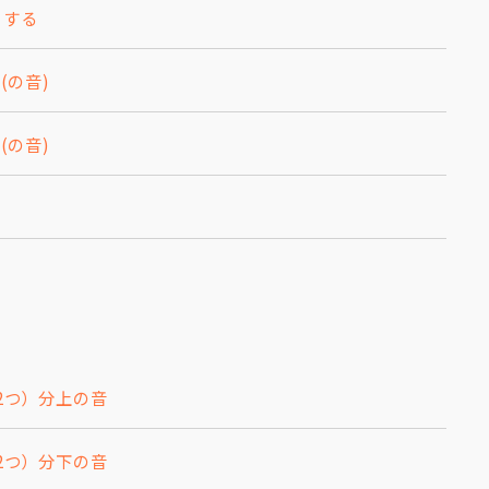
くする
(の音)
(の音)
音2つ）分上の音
音2つ）分下の音