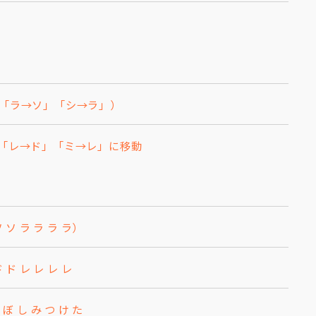
「シ→ラ」）
下「レ→ド」「ミ→レ」に移動
ソ ソ ラ ラ ラ ラ）
ド レ レ レ レ
ぼ し み つ け た