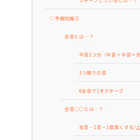
◇予備知識②
全音とは…？
半音2つ分（半音＋半音＝
2つ隣りの音
6全音で1オクターブ
全音○○とは…？
全音・1音・1度高くする/