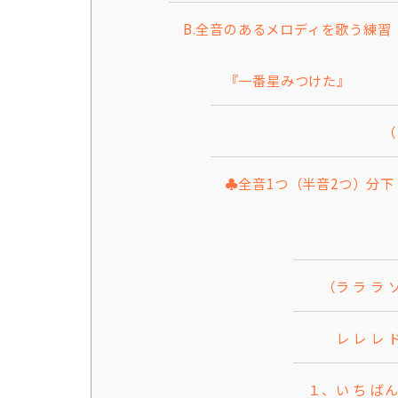
B.全音のあるメロディを歌う練習
『一番星みつけた』
（「ラ→ソ」
♣全音1つ（半音2つ）分
（ラ ラ ラ 
レ レ レ ド 
１、い ち ばん 