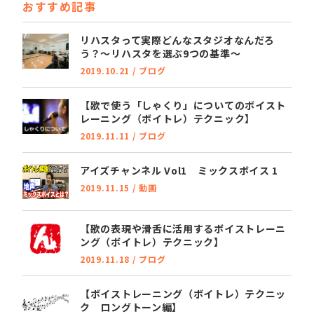
おすすめ記事
b
e
o
r
リハスタって実際どんなスタジオなんだろ
う？～リハスタを選ぶ9つの基準～
o
2019.10.21
/
ブログ
k
【歌で使う「しゃくり」についてのボイスト
レーニング（ボイトレ）テクニック】
2019.11.11
/
ブログ
アイズチャンネル Vol1 ミックスボイス 1
2019.11.15
/
動画
【歌の表現や滑舌に活用するボイストレーニ
ング（ボイトレ）テクニック】
2019.11.18
/
ブログ
【ボイストレーニング（ボイトレ）テクニッ
ク ロングトーン編】