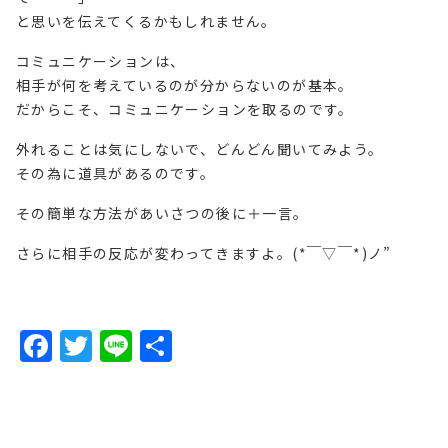
と思いを伝えてくるかもしれません。
コミュニケーションは、
相手が何を考えているのが分からないのが基本。
だからこそ、コミュニケーションを取るのです。
外れることは気にしないで、どんどん聞いてみよう。
その為に道具があるのです。
その簡単な方法があいさつの後に＋一言。
さらに相手の反応が変わってきますよ。(*￣▽￣*)ノ”
F
T
Li
共
a
w
n
有
c
it
e
e
t