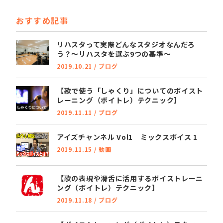
e
t
おすすめ記事
b
e
o
r
リハスタって実際どんなスタジオなんだろ
う？～リハスタを選ぶ9つの基準～
o
2019.10.21
/
ブログ
k
【歌で使う「しゃくり」についてのボイスト
レーニング（ボイトレ）テクニック】
2019.11.11
/
ブログ
アイズチャンネル Vol1 ミックスボイス 1
2019.11.15
/
動画
【歌の表現や滑舌に活用するボイストレーニ
ング（ボイトレ）テクニック】
2019.11.18
/
ブログ