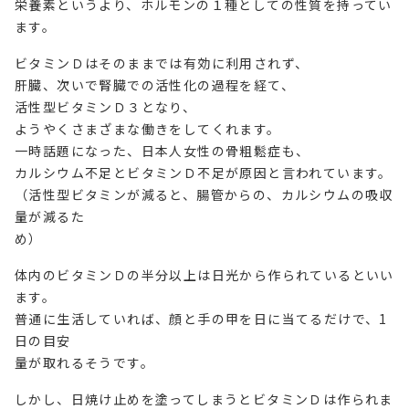
栄養素というより、ホルモンの１種としての性質を持ってい
ます。
ビタミンＤはそのままでは有効に利用されず、
肝臓、次いで腎臓での活性化の過程を経て、
活性型ビタミンＤ３となり、
ようやくさまざまな働きをしてくれます。
一時話題になった、日本人女性の骨粗鬆症も、
カルシウム不足とビタミンＤ不足が原因と言われています。
（活性型ビタミンが減ると、腸管からの、カルシウムの吸収
量が減るた
め）
体内のビタミンＤの半分以上は日光から作られているといい
ます。
普通に生活していれば、顔と手の甲を日に当てるだけで、1
日の目安
量が取れるそうです。
しかし、日焼け止めを塗ってしまうとビタミンＤは作られま