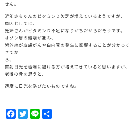
せん。
近年赤ちゃんのビタミンＤ欠乏が増えているようですが、
原因としては、
妊婦さんがビタミンＤ不足になりがちだからだそうです。
オゾン層の破壊が進み、
紫外線が皮膚がんや白内障の発生に影響することが分かって
きてか
ら、
直射日光を極端に避ける方が増えてきていると思いますが、
老後の骨を思うと、
適度に日光を浴びたいものですね。
F
T
Li
共
a
w
n
有
c
it
e