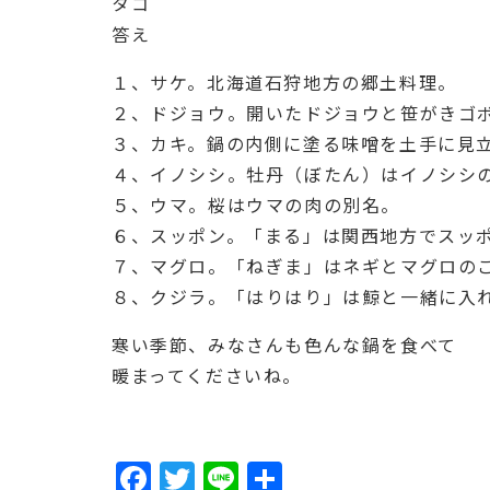
タコ
答え
１、サケ。北海道石狩地方の郷土料理。
２、ドジョウ。開いたドジョウと笹がきゴ
３、カキ。鍋の内側に塗る味噌を土手に見
４、イノシシ。牡丹（ぼたん）はイノシシ
５、ウマ。桜はウマの肉の別名。
６、スッポン。「まる」は関西地方でスッ
７、マグロ。「ねぎま」はネギとマグロの
８、クジラ。「はりはり」は鯨と一緒に入
寒い季節、みなさんも色んな鍋を食べて
暖まってくださいね。
F
T
Li
共