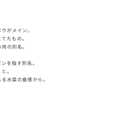
ボウがメイン。
立てたもの。
の肉の別名。
ポンを指す別名。
こと。
れる水菜の食感から。