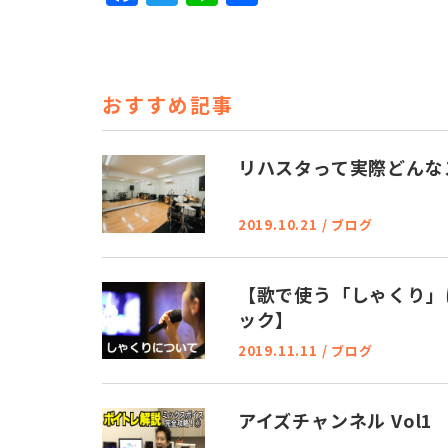
a
w
n
有
c
it
e
e
te
おすすめ記事
b
r
o
リハスタって実際どんな
o
k
2019.10.21
/
ブログ
【歌で使う「しゃくり」
ック】
2019.11.11
/
ブログ
アイズチャンネル Vol1