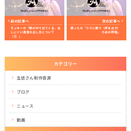
前の記事へ
次の記事へ
モッキーの「歌の中で出てくる、出
原っちの「ラクに歌う（声を出す）
しにくい高音の出し方について
ための呼吸」
（2）」
カテゴリー
生徒さん制作音源
ブログ
ニュース
動画