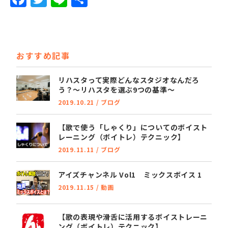
a
w
n
有
c
it
e
e
t
おすすめ記事
b
e
o
r
リハスタって実際どんなスタジオなんだろ
う？～リハスタを選ぶ9つの基準～
o
2019.10.21
/
ブログ
k
【歌で使う「しゃくり」についてのボイスト
レーニング（ボイトレ）テクニック】
2019.11.11
/
ブログ
アイズチャンネル Vol1 ミックスボイス 1
2019.11.15
/
動画
【歌の表現や滑舌に活用するボイストレーニ
ング（ボイトレ）テクニック】