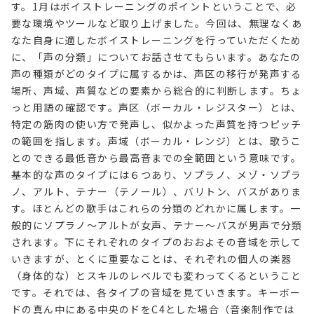
す。1月はボイストレーニングのポイントということで、必
要な環境やツールなど取り上げました。今回は、無理なくあ
なた自身に適したボイストレーニングを行っていただくため
に、「声の分類」についてお話させてもらいます。あなたの
声の種類がどのタイプに属するかは、声区の移行が発声する
場所、声域、声質などの要素から総合的に判断します。ちょ
っと用語の確認です。声区（ボーカル・レジスター）とは、
特定の筋肉の使い方で発声し、似かよった声質を持つピッチ
の範囲を指します。声域（ボーカル・レンジ）とは、歌うこ
とのできる最低音から最高音までの全範囲という意味です。
基本的な声のタイプには６つあり、ソプラノ、メゾ・ソプラ
ノ、アルト、テナー（テノール）、バリトン、バスがありま
す。ほとんどの歌手はこれらの分類のどれかに属します。一
般的にソプラノ～アルトが女声、テナー～バスが男声で分類
されます。下にそれぞれのタイプのおおよその音域を示して
いきますが、とくに重要なことは、それぞれの個人の楽器
（身体的な）とスキルのレベルでも変わってくるということ
です。それでは、各タイプの音域を見ていきます。キーボー
ドの真ん中にある中央のドをC4とした場合（音楽制作では