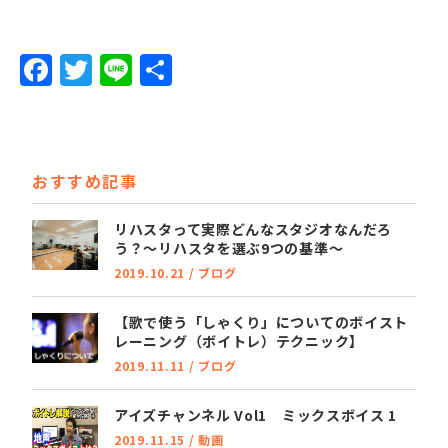
F
T
Li
共
a
w
n
有
c
it
e
e
t
おすすめ記事
b
e
o
r
リハスタって実際どんなスタジオなんだろ
う？～リハスタを選ぶ9つの基準～
o
2019.10.21
/
ブログ
k
【歌で使う「しゃくり」についてのボイスト
レーニング（ボイトレ）テクニック】
2019.11.11
/
ブログ
アイズチャンネル Vol1 ミックスボイス 1
2019.11.15
/
動画