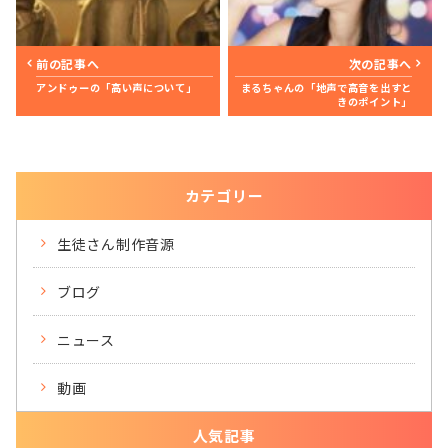
前の記事へ
次の記事へ
アンドゥーの「高い声について」
まるちゃんの「地声で高音を出すと
きのポイント」
カテゴリー
生徒さん制作音源
ブログ
ニュース
動画
人気記事