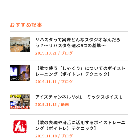
a
w
n
有
c
it
e
e
t
おすすめ記事
b
e
o
r
リハスタって実際どんなスタジオなんだろ
う？～リハスタを選ぶ9つの基準～
o
2019.10.21
/
ブログ
k
【歌で使う「しゃくり」についてのボイスト
レーニング（ボイトレ）テクニック】
2019.11.11
/
ブログ
アイズチャンネル Vol1 ミックスボイス 1
2019.11.15
/
動画
【歌の表現や滑舌に活用するボイストレーニ
ング（ボイトレ）テクニック】
2019.11.18
/
ブログ