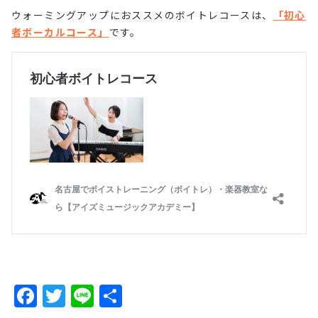
ウォーミングアップにおススメのボイトレコースは、
「初心
者ボーカルコース」
です。
F
T
Li
共