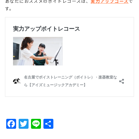
あなたにおススメのボイトレコースは、
実力アップコース
で
す。
F
T
Li
共
a
w
n
有