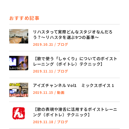
c
it
e
e
t
おすすめ記事
b
e
o
r
リハスタって実際どんなスタジオなんだろ
う？～リハスタを選ぶ9つの基準～
o
2019.10.21
/
ブログ
k
【歌で使う「しゃくり」についてのボイスト
レーニング（ボイトレ）テクニック】
2019.11.11
/
ブログ
アイズチャンネル Vol1 ミックスボイス 1
2019.11.15
/
動画
【歌の表現や滑舌に活用するボイストレーニ
ング（ボイトレ）テクニック】
2019.11.18
/
ブログ