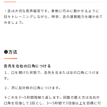
・舌は大切な音声器官です。柔軟に巧みに動かせるように
日々トレーニングしながら、時折、舌の運動能力を確かめて
みましょう。
●方法
舌先を左右の口角につける
１、口を開けた状態で、舌先を右または左の口角につけま
す。
２、次に反対側の口角につけます。
＊これを
3
～
5
秒間程繰り返します。回数の数え方は左右の
口角を往復して
1
回とし、3～5秒間で
3
往復以上を目標に行