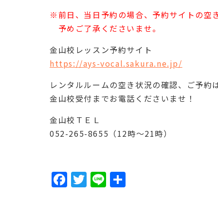
※前日、当日予約の場合、予約サイトの空
予めご了承くださいませ。
金山校レッスン予約サイト
https://ays-vocal.sakura.ne.jp/
レンタルルームの空き状況の確認、ご予約
金山校受付までお電話くださいませ！
金山校ＴＥＬ
052-265-8655（12時～21時）
F
T
Li
共
a
w
n
有
c
it
e