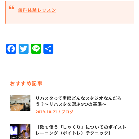
無料体験レッスン
F
T
Li
共
a
w
n
有
c
it
e
e
t
おすすめ記事
b
e
o
r
リハスタって実際どんなスタジオなんだろ
う？～リハスタを選ぶ9つの基準～
o
2019.10.21
/
ブログ
k
【歌で使う「しゃくり」についてのボイスト
レーニング（ボイトレ）テクニック】