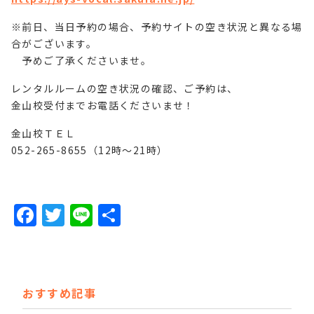
※前日、当日予約の場合、予約サイトの空き状況と異なる場
合がございます。
予めご了承くださいませ。
レンタルルームの空き状況の確認、ご予約は、
金山校受付までお電話くださいませ！
金山校ＴＥＬ
052-265-8655（12時～21時）
F
T
Li
共
a
w
n
有
c
it
e
e
t
おすすめ記事
b
e